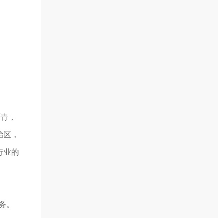
沥青，
治区，
行业的
务。