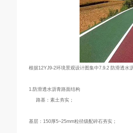
根据12YJ9-2环境景观设计图集中7.9.2 防滑透
1.防滑透水沥青路面结构
路基：素土夯实；
基层：150厚5~25mm粒径级配碎石夯实；