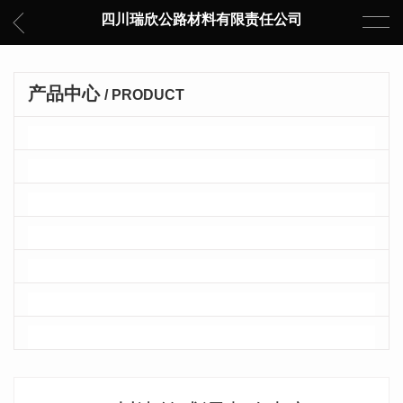
四川瑞欣公路材料有限责任公司
产品中心
/ PRODUCT
彩色沥青砼
普通沥青砼
改性沥青砼
浇筑式沥青砼
乳化沥青
沥青砼拌合站
透水沥青砼