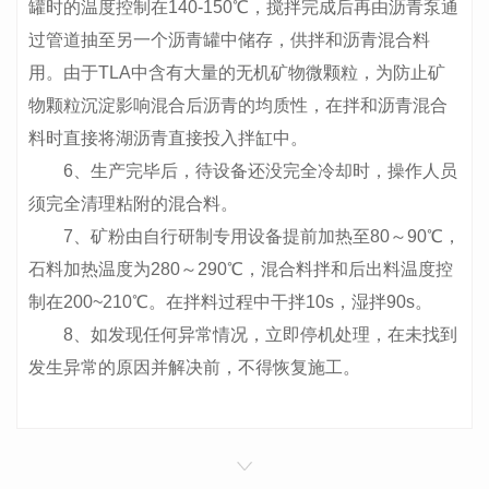
罐时的温度控制在140-150℃，搅拌完成后再由沥青泵通
过管道抽至另一个沥青罐中储存，供拌和沥青混合料
用。由于TLA中含有大量的无机矿物微颗粒，为防止矿
物颗粒沉淀影响混合后沥青的均质性，在拌和沥青混合
料时直接将湖沥青直接投入拌缸中。
6、生产完毕后，待设备还没完全冷却时，操作人员
须完全清理粘附的混合料。
7、矿粉由自行研制专用设备提前加热至80～90℃，
石料加热温度为280～290℃，混合料拌和后出料温度控
制在200~210℃。在拌料过程中干拌10s，湿拌90s。
8、如发现任何异常情况，立即停机处理，在未找到
发生异常的原因并解决前，不得恢复施工。