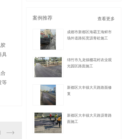
案例推荐
查看更多
成都市新都区海霸王海鲜市
场外道路拓宽沥青砼施工
色胶
查看详情
料具
绵竹市九龙镇棚花村农业观
光园区路面施工
混合
查看详情
黄等
新都区大丰镇大天路路面修
复
查看详情
新都区大丰镇大天路沥青路
面施工
查看详情